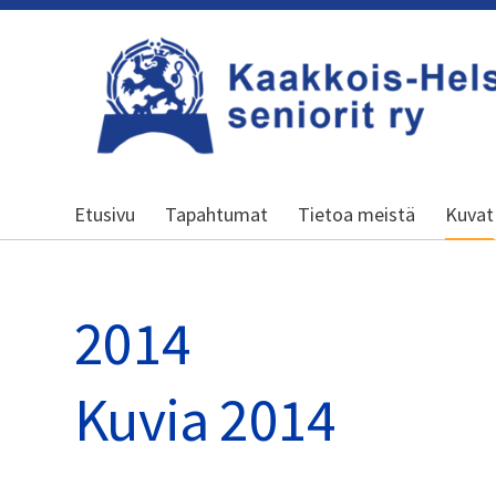
Siirry
sivun
sisältöön
Kaakkois-Helsingin seniorit ry
Etusivu
Tapahtumat
Tietoa meistä
Kuvat
2014
Kuvia 2014