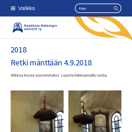
Siirry
Haku
Valikko
sivun
Hae
sisältöön
Kaakkois-Helsingin seniorit ry
2018
Retki mänttään 4.9.2018
Klikkaa kuvaa suuremmaksi. Lopeta klikkaamalla rastia.