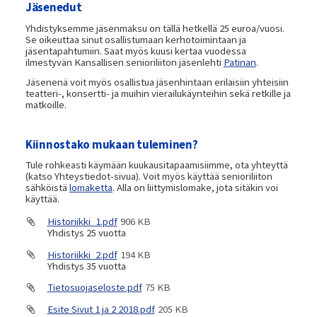
Jäsenedut
Yhdistyksemme jäsenmaksu on tällä hetkellä 25 euroa/vuosi.
Se oikeuttaa sinut osallistumaan kerhotoimintaan ja
jäsentapahtumiin. Saat myös kuusi kertaa vuodessa
ilmestyvän Kansallisen senioriliiton jäsenlehti
Patinan
.
Jäsenenä voit myös osallistua jäsenhintaan erilaisiin yhteisiin
teatteri-, konsertti- ja muihin vierailukäynteihin sekä retkille ja
matkoille.
Kiinnostako mukaan tuleminen?
Tule rohkeasti käymään kuukausitapaamisiimme, ota yhteyttä
(katso Yhteystiedot-sivua). Voit myös käyttää senioriliiton
sähköistä
lomaketta
. Alla on liittymislomake, jota sitäkin voi
käyttää.
Historiikki_1.pdf
906 KB
Yhdistys 25 vuotta
Historiikki_2.pdf
194 KB
Yhdistys 35 vuotta
Tietosuojaseloste.pdf
75 KB
Esite Sivut 1 ja 2 2018.pdf
205 KB