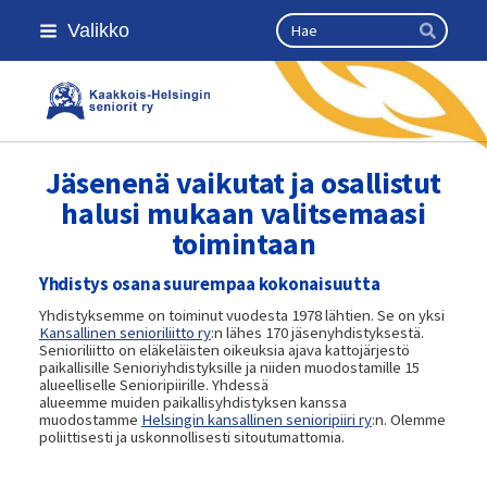
Siirry
Haku
Valikko
sivun
Hae
sisältöön
Kaakkois-Helsingin seniorit ry
Jäsenenä vaikutat ja osallistut
halusi mukaan valitsemaasi
toimintaan
Yhdistys osana suurempaa kokonaisuutta
Yhdistyksemme on toiminut vuodesta 1978 lähtien. Se on yksi
Kansallinen senioriliitto ry
:n lähes 170 jäsenyhdistyksestä.
Senioriliitto on eläkeläisten oikeuksia ajava kattojärjestö
paikallisille Senioriyhdistyksille ja niiden muodostamille 15
alueelliselle Senioripiirille. Yhdessä
alueemme muiden paikallisyhdistyksen kanssa
muodostamme
Helsingin kansallinen senioripiiri ry
:n. Olemme
poliittisesti ja uskonnollisesti sitoutumattomia.