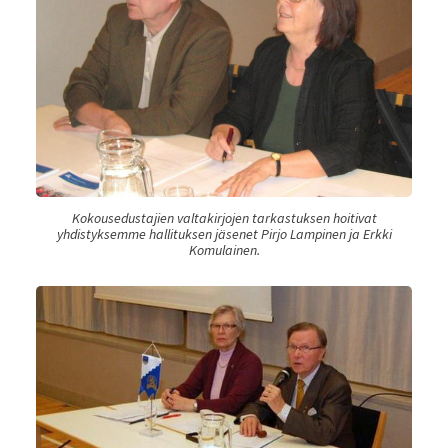
Kokousedustajien valtakirjojen tarkastuksen hoitivat
yhdistyksemme hallituksen jäsenet Pirjo Lampinen ja Erkki
Komulainen.