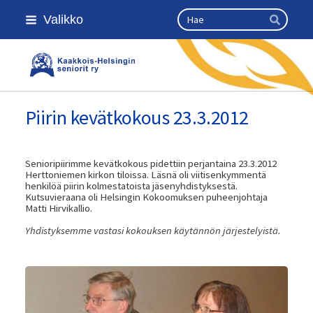
Siirry
Haku
Valikko
sivun
Hae
sisältöön
Kaakkois-Helsingin seniorit ry
Piirin kevätkokous 23.3.2012
Senioripiirimme kevätkokous pidettiin perjantaina 23.3.2012
Herttoniemen kirkon tiloissa. Läsnä oli viitisenkymmentä
henkilöä piirin kolmestatoista jäsenyhdistyksestä.
Kutsuvieraana oli Helsingin Kokoomuksen puheenjohtaja
Matti Hirvikallio.
Yhdistyksemme vastasi kokouksen käytännön järjestelyistä.