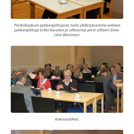
Piirikokouksen puheenjohtajana toimi yhdistyksemme entinen
puheenjohtaja Erkki Kuronen ja sihteerinä piirin sihteeri Eeva-
Liisa Westman.
Kokousväkeä.